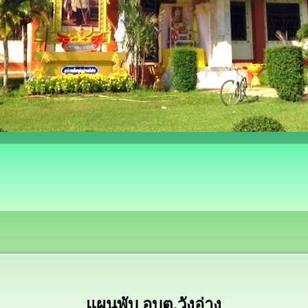
แผนพับ อบต.วังอ่าง