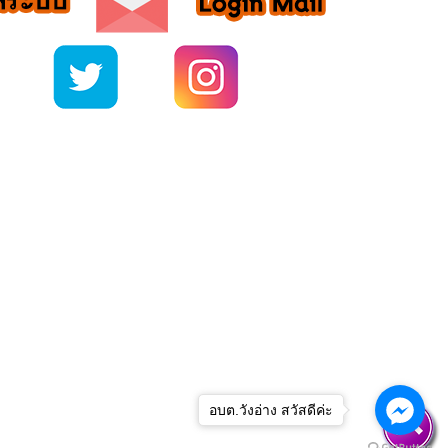
อบต.วังอ่าง สวัสดีค่ะ