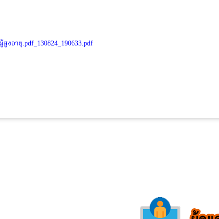
ู้สูงอายุ.pdf_130824_190633.pdf