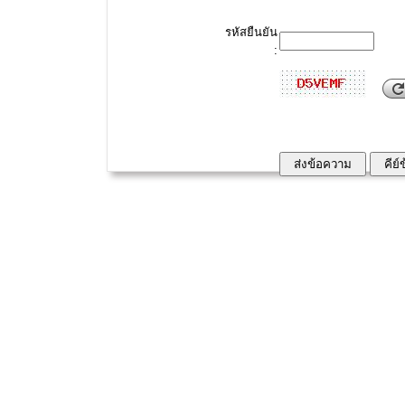
รหัสยืนยัน
: